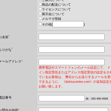
商品の配送について
ライセンスについて
展示会について
メルマガ登録
その他
(
)
*
お名前
*
ふりがな
メールアドレス
*
携帯電話やスマートフォンのメール設定にて、 ド
イン指定受信またはアドレス指定受信の設定をさ
ているお客様は、 弊社からお送りするメールを受
できるように、 《doitsucenter.com》の追加設定
お願い致します。
電話番号
例：055-999-9999
お問合せ内容
*